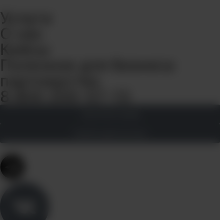
Кейсы
Полезное для бизнеса
партнерство
8 800 200-57-13
Заполнить бриф
пройти диагностику